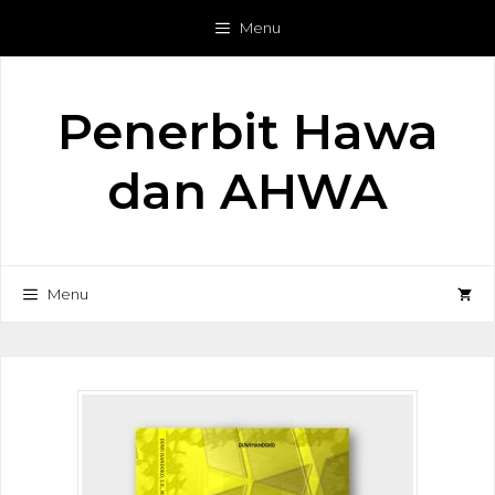
Langsung
Menu
ke
isi
Penerbit Hawa
dan AHWA
Menu