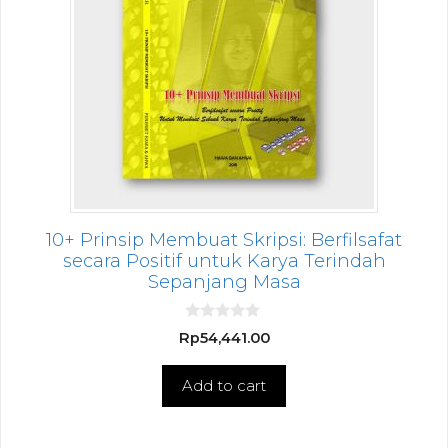
10+ Prinsip Membuat Skripsi: Berfilsafat
secara Positif untuk Karya Terindah
Sepanjang Masa
0
Rp
54,441.00
o
u
t
Add to cart
o
f
5