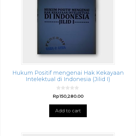
Hukum Positif mengenai Hak Kekayaan
Intelektual di Indonesia (Jilid I)
0
Rp
150,280.00
o
u
t
Add to cart
o
f
5