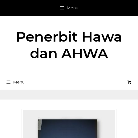
Langsung
Menu
ke
isi
Penerbit Hawa
dan AHWA
Menu