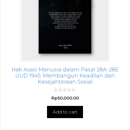
Hak Asasi Manusia dalam Pasal 28A-28E
UUD 1945: Membangun Keadilan dan
Kesejahteraan Sosial
0
Rp
50,000.00
o
u
t
Add to cart
o
f
5