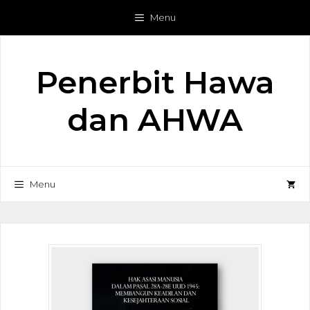
Langsung
Menu
ke
isi
Penerbit Hawa
dan AHWA
Menu